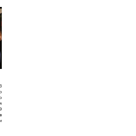
3
о
о
я
9
в
и