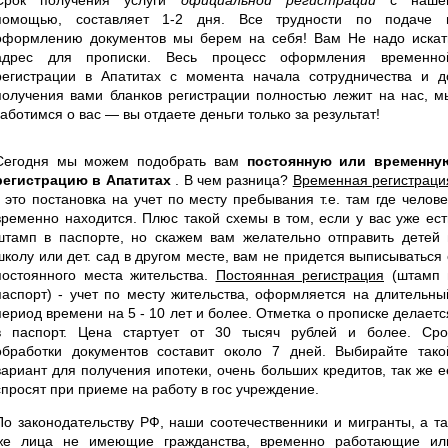
помощью, составляет 1-2 дня. Все трудности по подаче 
оформлению документов мы берем на себя! Вам Не надо искат
адрес для прописки. Весь процесс оформления временно
регистрации в Апатитах с момента начала сотрудничества и д
получения вами бланков регистрации полностью лежит на нас, м
заботимся о вас — вы отдаете деньги только за результат!
Сегодня мы можем подобрать вам
постоянную или временну
регистрацию в Апатитах
. В чем разница?
Временная регистраци
- это постановка на учет по месту пребывания т.е. там где челове
временно находится. Плюс такой схемы в том, если у вас уже ест
штамп в паспорте, но скажем вам желательно отправить детей 
школу или дет. сад в другом месте, вам не придется выписываться 
постоянного места жительства.
Постоянная регистрация
(штамп 
паспорт) - учет по месту жительства, оформляется на длительны
период времени на 5 - 10 лет и более. Отметка о прописке делаетс
в паспорт. Цена стартует от 30 тысяч рублей и более. Сро
обработки документов составит около 7 дней. Выбирайте тако
вариант для получения ипотеки, очень больших кредитов, так же е
спросят при приеме на работу в гос учреждение.
По законодательству РФ, наши соотечественники и мигранты, а та
же лица не имеющие гражданства, временно работающие ил