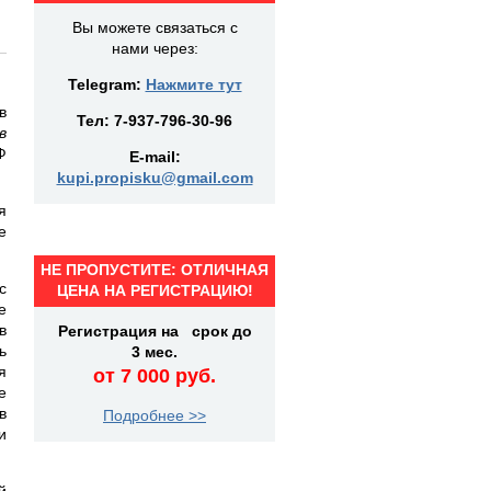
Вы можете связаться с
нами через:
Telegram:
Нажмите тут
в
Тел:
7-937-796-30-96
в
Ф
E-mail:
kupi.propisku@gmail.com
я
е
НЕ ПРОПУСТИТЕ: ОТЛИЧНАЯ
с
ЦЕНА НА РЕГИСТРАЦИЮ!
е
в
Регистрация на срок до
ь
3 мес.
я
от 7 000 руб.
е
в
Подробнее >>
и
й