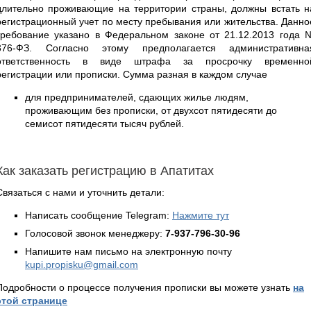
длительно проживающие на территории страны, должны встать н
регистрационный учет по месту пребывания или жительства. Данно
требование указано в Федеральном законе от 21.12.2013 года 
376-ФЗ. Согласно этому предполагается административна
ответственность в виде штрафа за просрочку временно
регистрации или прописки. Сумма разная в каждом случае
для предпринимателей, сдающих жилье людям,
проживающим без прописки, от двухсот пятидесяти до
семисот пятидесяти тысяч рублей.
Как заказать регистрацию в Апатитах
Связаться с нами и уточнить детали:
Написать сообщение Telegram:
Нажмите тут
Голосовой звонок менеджеру:
7-937-796-30-96
Напишите нам письмо на электронную почту
kupi.propisku@gmail.com
Подробности о процессе получения прописки вы можете узнать
на
этой странице