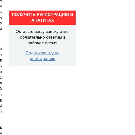
и
ь
ПОЛУЧИТЬ РЕГИСТРАЦИЮ В
й
АПАТИТАХ
о
ы
Оставьте вашу заявку и мы
обязательно ответим в
рабочее время
ю
Подать заявку на
я
регистрацию
к
ь
в
с
в
й
я
к
й
е
к
и