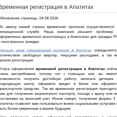
Временная регистрация в Апатитах
Обновление страницы: 04.08.2026
По закону нашей страны временная прописка осуществляется 
миграционной службе. Наша компания
решает проблему 
оформлении временной регистрации в Апатитах
для граждан Р
и иностранных граждан.
Текущая цена официальной прописки в Апатитах
определяетс
количеством свободных квартир, текущими расходами, а так ж
сроком регистрации.
Услуга оформления
временной регистрации в Апатитах
сейча
очень востребована, потому что с помощью нее, вы имеет
возможность получить достойную работу, записать детишек 
подходящую школу, оформить кредит в банке или оформит
транспортное средство .Так же временная регистрация пригодитс
вам для получения заграничного паспорта, похода к врачу или ж
постановки на воинский учет. Иначе говоря, получение формы 3 
Апатитах позволит вам пользоваться всеми социальными услугами 
быть более уверенным в вашем будущем.
Срок получения услуги
официальной регистрации
с наше