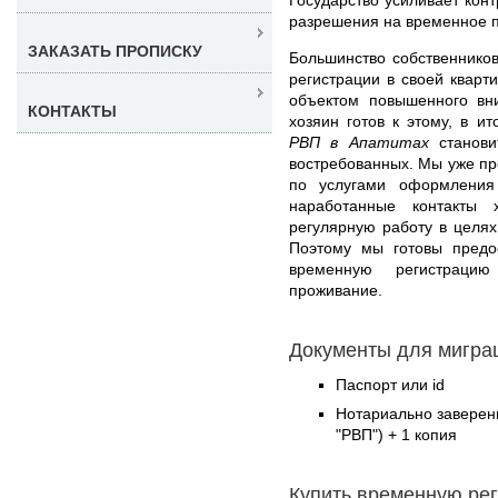
разрешения на временное 
ЗАКАЗАТЬ ПРОПИСКУ
Большинство собственнико
регистрации в своей кварт
объектом повышенного в
КОНТАКТЫ
хозяин готов к этому, в ит
РВП в Апатитах
станови
востребованных. Мы уже п
по услугами оформления
наработанные контакты 
регулярную работу в целя
Поэтому мы готовы предо
временную регистраци
проживание.
Документы для миграц
Паспорт или id
Нотариально заверен
"РВП") + 1 копия
Купить временную ре